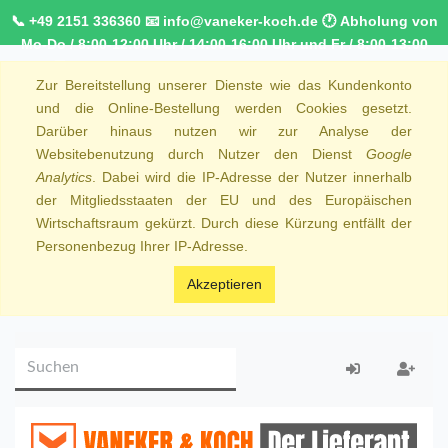
📞 +49 2151 336360 📧 info@vaneker-koch.de 🕐 Abholung von
Mo-Do / 8:00-12:00 Uhr / 14:00-16:00 Uhr und Fr / 8:00-13:00
Uhr 🚚 Kostenfreier Kurierdienst ab 1000,00€ innerhalb von
Zur Bereitstellung unserer Dienste wie das Kundenkonto
NRW 🚛 Kostenfreie Lieferung ab 250€ Bestellwert
und die Online-Bestellung werden Cookies gesetzt.
Darüber hinaus nutzen wir zur Analyse der
Websitebenutzung durch Nutzer den Dienst
Google
Analytics
. Dabei wird die IP-Adresse der Nutzer innerhalb
der Mitgliedsstaaten der EU und des Europäischen
Wirtschaftsraum gekürzt. Durch diese Kürzung entfällt der
Personenbezug Ihrer IP-Adresse.
Akzeptieren