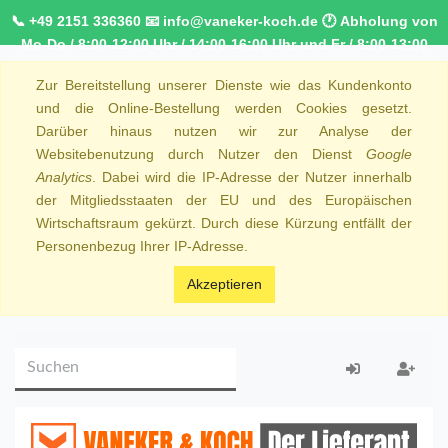
📞 +49 2151 336360 📧 info@vaneker-koch.de 🕐 Abholung von
Mo-Do / 8:00-12:00 Uhr / 14:00-16:00 Uhr und Fr / 8:00-13:00
Uhr 🚚 Kostenfreier Kurierdienst ab 1000,00€ innerhalb von
Zur Bereitstellung unserer Dienste wie das Kundenkonto
NRW 🚛 Kostenfreie Lieferung ab 250€ Bestellwert
und die Online-Bestellung werden Cookies gesetzt.
Darüber hinaus nutzen wir zur Analyse der
Websitebenutzung durch Nutzer den Dienst
Google
Analytics
. Dabei wird die IP-Adresse der Nutzer innerhalb
der Mitgliedsstaaten der EU und des Europäischen
Wirtschaftsraum gekürzt. Durch diese Kürzung entfällt der
Personenbezug Ihrer IP-Adresse.
Akzeptieren