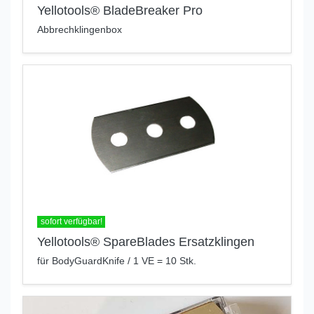
Yellotools® BladeBreaker Pro
Abbrechklingenbox
sofort verfügbar!
Yellotools® SpareBlades Ersatzklingen
für BodyGuardKnife / 1 VE = 10 Stk.