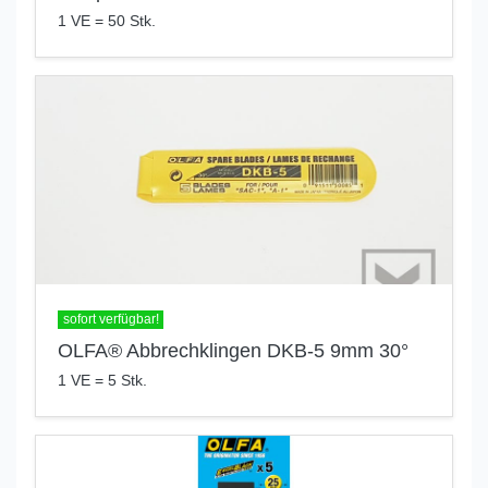
1 VE = 50 Stk.
sofort verfügbar!
OLFA® Abbrechklingen DKB-5 9mm 30°
1 VE = 5 Stk.