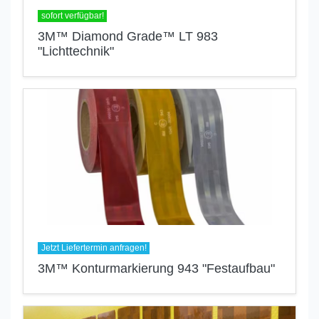
sofort verfügbar!
3M™ Diamond Grade™ LT 983
"Lichttechnik"
Jetzt Liefertermin anfragen!
3M™ Konturmarkierung 943 "Festaufbau"