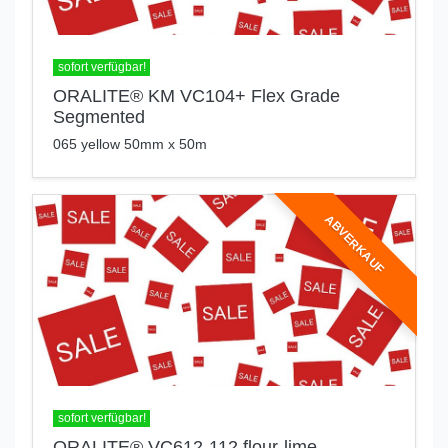
sofort verfügbar!
ORALITE® KM VC104+ Flex Grade
Segmented
065 yellow 50mm x 50m
ABVERKAUF
sofort verfügbar!
ORALITE® VC612-112 flour-lime