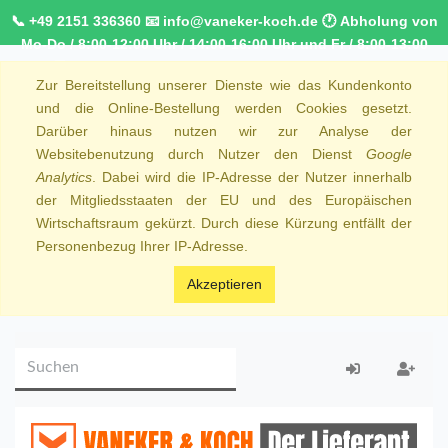
📞 +49 2151 336360 📧 info@vaneker-koch.de 🕐 Abholung von
Mo-Do / 8:00-12:00 Uhr / 14:00-16:00 Uhr und Fr / 8:00-13:00
Uhr 🚚 Kostenfreier Kurierdienst ab 1000,00€ innerhalb von
Zur Bereitstellung unserer Dienste wie das Kundenkonto
NRW 🚛 Kostenfreie Lieferung ab 250€ Bestellwert
und die Online-Bestellung werden Cookies gesetzt.
Darüber hinaus nutzen wir zur Analyse der
Websitebenutzung durch Nutzer den Dienst
Google
Analytics
. Dabei wird die IP-Adresse der Nutzer innerhalb
der Mitgliedsstaaten der EU und des Europäischen
Wirtschaftsraum gekürzt. Durch diese Kürzung entfällt der
Personenbezug Ihrer IP-Adresse.
Akzeptieren