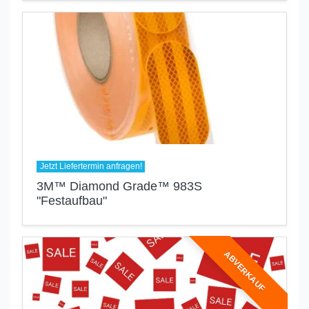
Jetzt Liefertermin anfragen!
3M™ Diamond Grade™ 983S
"Festaufbau"
ABVERKAUF