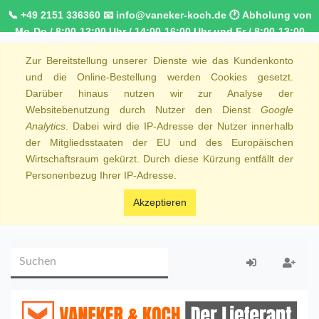
📞 +49 2151 336360 📧 info@vaneker-koch.de 🕐 Abholung von
Mo-Do / 8:00-12:00 Uhr / 14:00-16:00 Uhr und Fr / 8:00-13:00
Uhr 🚚 Kostenfreier Kurierdienst ab 1000,00€ innerhalb von
Zur Bereitstellung unserer Dienste wie das Kundenkonto
NRW 🚛 Kostenfreie Lieferung ab 250€ Bestellwert
und die Online-Bestellung werden Cookies gesetzt.
Darüber hinaus nutzen wir zur Analyse der
Websitebenutzung durch Nutzer den Dienst
Google
Analytics
. Dabei wird die IP-Adresse der Nutzer innerhalb
der Mitgliedsstaaten der EU und des Europäischen
Wirtschaftsraum gekürzt. Durch diese Kürzung entfällt der
Personenbezug Ihrer IP-Adresse.
Akzeptieren