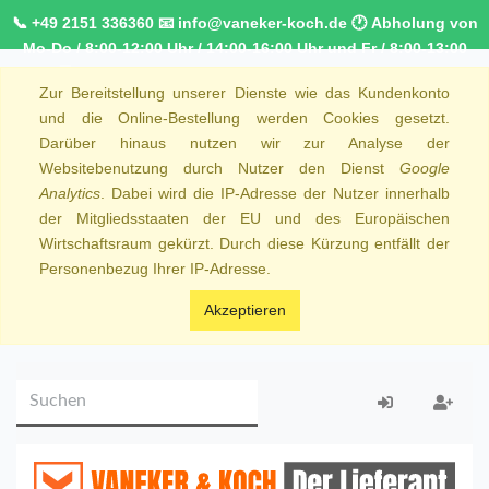
📞 +49 2151 336360 📧 info@vaneker-koch.de 🕐 Abholung von
Mo-Do / 8:00-12:00 Uhr / 14:00-16:00 Uhr und Fr / 8:00-13:00
Uhr 🚚 Kostenfreier Kurierdienst ab 1000,00€ innerhalb von
Zur Bereitstellung unserer Dienste wie das Kundenkonto
NRW 🚛 Kostenfreie Lieferung ab 250€ Bestellwert
und die Online-Bestellung werden Cookies gesetzt.
Darüber hinaus nutzen wir zur Analyse der
Websitebenutzung durch Nutzer den Dienst
Google
Analytics
. Dabei wird die IP-Adresse der Nutzer innerhalb
der Mitgliedsstaaten der EU und des Europäischen
Wirtschaftsraum gekürzt. Durch diese Kürzung entfällt der
Personenbezug Ihrer IP-Adresse.
Akzeptieren