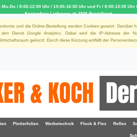
o-Do / 8:00-12:00 Uhr / 14:00-16:00 Uhr und Fr / 8:00-13:00 Uhr 
Kostenfreie Lieferung ab 250€ Bestellwert
denkonto und die Online-Bestellung werden Cookies gesetzt. Darüber h
r den Dienst
Google Analytics
. Dabei wird die IP-Adresse der Nu
rtschaftsraum gekürzt. Durch diese Kürzung entfällt der Personenbezu
ien
Plotterfolien
Werbetechnik
Flock & Flex
Reflex
S
Sc