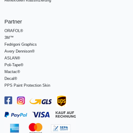
Reflexfolien Klassifizierung
Partner
ORAFOL®
3M™
Fedrigoni Graphics
Avery Dennison®
ASLAN®
Poli-Tape®
Mactac®
Decal®
PPS Paint Protection Skin