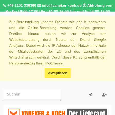
📞 +49 2151 336360 📧 info@vaneker-koch.de 🕐 Abholung von
Mo-Do / 8:00-12:00 Uhr / 14:00-16:00 Uhr und Fr / 8:00-13:00
Uhr 🚚 Kostenfreier Kurierdienst ab 1000,00€ innerhalb von
Zur Bereitstellung unserer Dienste wie das Kundenkonto
NRW 🚛 Kostenfreie Lieferung ab 250€ Bestellwert
und die Online-Bestellung werden Cookies gesetzt.
Darüber hinaus nutzen wir zur Analyse der
Websitebenutzung durch Nutzer den Dienst
Google
Analytics
. Dabei wird die IP-Adresse der Nutzer innerhalb
der Mitgliedsstaaten der EU und des Europäischen
Wirtschaftsraum gekürzt. Durch diese Kürzung entfällt der
Personenbezug Ihrer IP-Adresse.
Akzeptieren