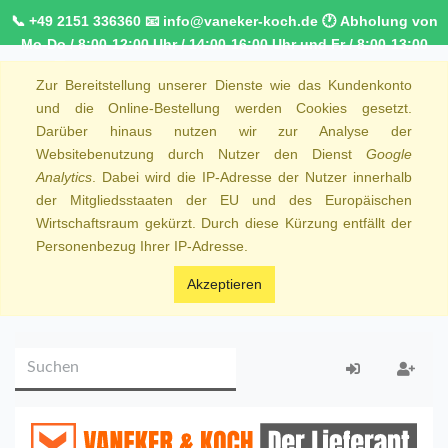
📞 +49 2151 336360 📧 info@vaneker-koch.de 🕐 Abholung von
Mo-Do / 8:00-12:00 Uhr / 14:00-16:00 Uhr und Fr / 8:00-13:00
Uhr 🚚 Kostenfreier Kurierdienst ab 1000,00€ innerhalb von
Zur Bereitstellung unserer Dienste wie das Kundenkonto
NRW 🚛 Kostenfreie Lieferung ab 250€ Bestellwert
und die Online-Bestellung werden Cookies gesetzt.
Darüber hinaus nutzen wir zur Analyse der
Websitebenutzung durch Nutzer den Dienst
Google
Analytics
. Dabei wird die IP-Adresse der Nutzer innerhalb
der Mitgliedsstaaten der EU und des Europäischen
Wirtschaftsraum gekürzt. Durch diese Kürzung entfällt der
Personenbezug Ihrer IP-Adresse.
Akzeptieren