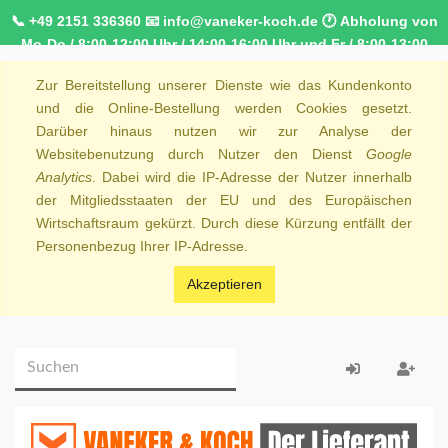
📞 +49 2151 336360 📧 info@vaneker-koch.de 🕐 Abholung von
Mo-Do / 8:00-12:00 Uhr / 14:00-16:00 Uhr und Fr / 8:00-13:00
Uhr 🚚 Kostenfreier Kurierdienst ab 1000,00€ innerhalb von
Zur Bereitstellung unserer Dienste wie das Kundenkonto
NRW 🚛 Kostenfreie Lieferung ab 250€ Bestellwert
und die Online-Bestellung werden Cookies gesetzt.
Darüber hinaus nutzen wir zur Analyse der
Websitebenutzung durch Nutzer den Dienst
Google
Analytics
. Dabei wird die IP-Adresse der Nutzer innerhalb
der Mitgliedsstaaten der EU und des Europäischen
Wirtschaftsraum gekürzt. Durch diese Kürzung entfällt der
Personenbezug Ihrer IP-Adresse.
Akzeptieren