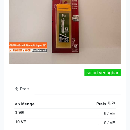
sofort verfügbar!
Preis
1), 2)
ab Menge
Preis
1 VE
—,— € / VE
10 VE
—,— € / VE