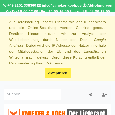
📞 +49 2151 336360 📧 info@vaneker-koch.de 🕐 Abholung von
Mo-Do / 8:00-12:00 Uhr / 14:00-16:00 Uhr und Fr / 8:00-13:00
Uhr 🚚 Kostenfreier Kurierdienst ab 1000,00€ innerhalb von
Zur Bereitstellung unserer Dienste wie das Kundenkonto
NRW 🚛 Kostenfreie Lieferung ab 250€ Bestellwert
und die Online-Bestellung werden Cookies gesetzt.
Darüber hinaus nutzen wir zur Analyse der
Websitebenutzung durch Nutzer den Dienst
Google
Analytics
. Dabei wird die IP-Adresse der Nutzer innerhalb
der Mitgliedsstaaten der EU und des Europäischen
Wirtschaftsraum gekürzt. Durch diese Kürzung entfällt der
Personenbezug Ihrer IP-Adresse.
Akzeptieren