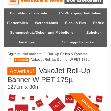
Digitaldruck/Laminate
Car-Wrapping/Autofolien
Plotterfolien
Werbetechnik
Flock & Flex
Reflex
Sonnenschutz/Dekor- und Möbelfolie
Zubehör
Sonstiges
Schnäppchenecke
Digitaldruck/Laminate
Roll-Up Folien & Systeme
VakoJet Roll-Up Banner W PET 175µ
Abverkauf
VakoJet Roll-Up
Abverkauf
Banner W PET 175µ
127cm x 30m
ABVERKAUF