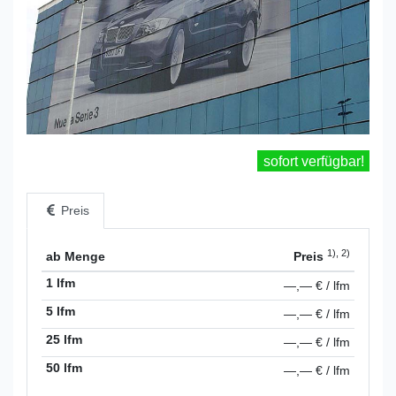
sofort verfügbar!
Preis
1), 2)
ab Menge
Preis
1 lfm
—,— € / lfm
5 lfm
—,— € / lfm
25 lfm
—,— € / lfm
50 lfm
—,— € / lfm