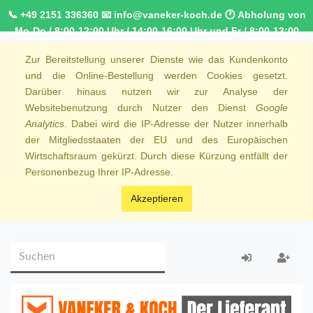
📞 +49 2151 336360 📧 info@vaneker-koch.de 🕐 Abholung von
Mo-Do / 8:00-12:00 Uhr / 14:00-16:00 Uhr und Fr / 8:00-13:00
Uhr 🚚 Kostenfreier Kurierdienst ab 1000,00€ innerhalb von
Zur Bereitstellung unserer Dienste wie das Kundenkonto
NRW 🚛 Kostenfreie Lieferung ab 250€ Bestellwert
und die Online-Bestellung werden Cookies gesetzt.
Darüber hinaus nutzen wir zur Analyse der
Websitebenutzung durch Nutzer den Dienst
Google
Analytics
. Dabei wird die IP-Adresse der Nutzer innerhalb
der Mitgliedsstaaten der EU und des Europäischen
Wirtschaftsraum gekürzt. Durch diese Kürzung entfällt der
Personenbezug Ihrer IP-Adresse.
Akzeptieren