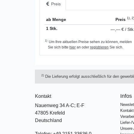
Preis
1), 2
ab Menge
Preis
1 Stk.
—,— € / Stk
1)
Um Ihre aktuellen Preise sehen zu können, melden
Sie sich bitte
hier
an oder
registrieren
Sie sich.
2)
Die Lieferung erfolgt ausschließlich für den gewerb
Infos
Kontakt
Newslet
Nauenweg 34 A-C; E-F
Kontakt
47805 Krefeld
Verarbe
Deutschland
Liefer-
Unsere
Telefon:
+49 2151 33636 0