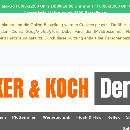
o-Do / 8:00-12:00 Uhr / 14:00-16:00 Uhr und Fr / 8:00-13:00 Uhr 
Kostenfreie Lieferung ab 250€ Bestellwert
denkonto und die Online-Bestellung werden Cookies gesetzt. Darüber h
r den Dienst
Google Analytics
. Dabei wird die IP-Adresse der Nu
rtschaftsraum gekürzt. Durch diese Kürzung entfällt der Personenbezu
ien
Plotterfolien
Werbetechnik
Flock & Flex
Reflex
S
Sc