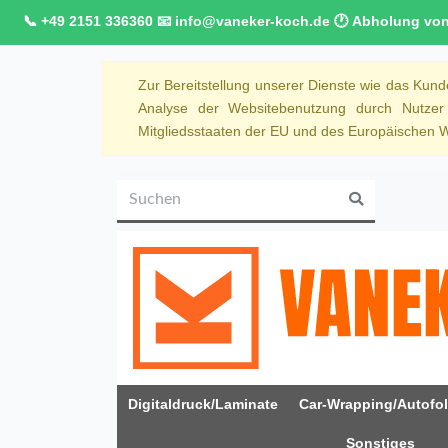
📞 +49 2151 336360 📧 info@vaneker-koch.de 🕐 Abholung von M
Zur Bereitstellung unserer Dienste wie das Kun
Analyse der Websitebenutzung durch Nutze
Mitgliedsstaaten der EU und des Europäischen Wi
Digitaldruck/Laminate
Car-Wrapping/Autofol
Sonstiges