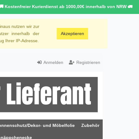
🚚 Kostenfreier Kurierdienst ab 1000,00€ innerhalb von NRW 🚛
inaus nutzen wir zur
tzer innerhalb der
Akzeptieren
g Ihrer IP-Adresse.
Anmelden
Registrieren
onnenschutz/Dekor- und Möbelfolie
Zubehör
hnäppchenecke