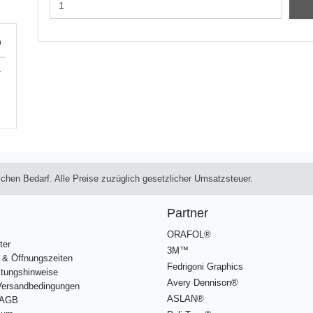
)
.
lichen Bedarf. Alle Preise zuzüglich gesetzlicher Umsatzsteuer.
Partner
ORAFOL®
ter
3M™
 & Öffnungszeiten
Fedrigoni Graphics
itungshinweise
Avery Dennison®
/Versandbedingungen
ASLAN®
 AGB