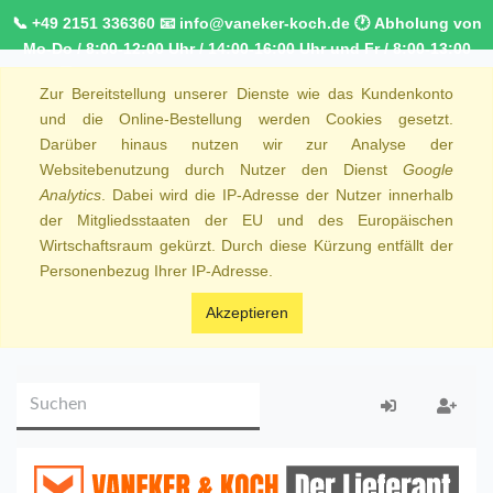
📞 +49 2151 336360 📧 info@vaneker-koch.de 🕐 Abholung von
Mo-Do / 8:00-12:00 Uhr / 14:00-16:00 Uhr und Fr / 8:00-13:00
Uhr 🚚 Kostenfreier Kurierdienst ab 1000,00€ innerhalb von
Zur Bereitstellung unserer Dienste wie das Kundenkonto
NRW 🚛 Kostenfreie Lieferung ab 250€ Bestellwert
und die Online-Bestellung werden Cookies gesetzt.
Darüber hinaus nutzen wir zur Analyse der
Websitebenutzung durch Nutzer den Dienst
Google
Analytics
. Dabei wird die IP-Adresse der Nutzer innerhalb
der Mitgliedsstaaten der EU und des Europäischen
Wirtschaftsraum gekürzt. Durch diese Kürzung entfällt der
Personenbezug Ihrer IP-Adresse.
Akzeptieren