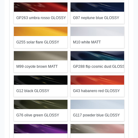
GP263 umbra rosso GLOSSY
G97 neptune blue GLOSSY
G255 solar flare GLOSSY
M10 white MATT
M99 coyote brown MATT
GP288 flip cosmic dust GLOSSY
G12 black GLOSSY
G43 habanero red GLOSSY
G76 olive green GLOSSY
G117 powder blue GLOSSY