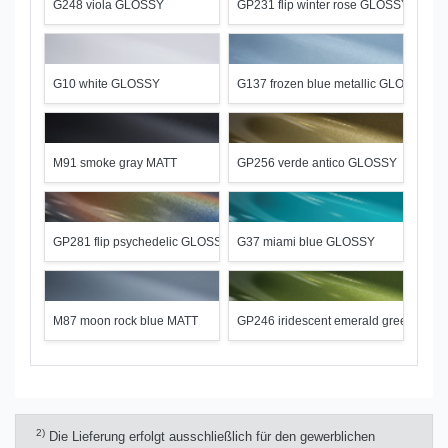
G248 viola GLOSSY
GP231 flip winter rose GLOSSY
G10 white GLOSSY
G137 frozen blue metallic GLOSSY
M91 smoke gray MATT
GP256 verde antico GLOSSY
GP281 flip psychedelic GLOSSY
G37 miami blue GLOSSY
M87 moon rock blue MATT
GP246 iridescent emerald green GLO
2)
Die Lieferung erfolgt ausschließlich für den gewerblichen