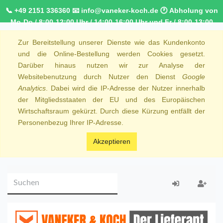
📞 +49 2151 336360 📧 info@vaneker-koch.de 🕐 Abholung von
Mo-Do / 8:00-12:00 Uhr / 14:00-16:00 Uhr und Fr / 8:00-13:00
Uhr 🚚 Kostenfreier Kurierdienst ab 1000,00€ innerhalb von
Zur Bereitstellung unserer Dienste wie das Kundenkonto
NRW 🚛 Kostenfreie Lieferung ab 250€ Bestellwert
und die Online-Bestellung werden Cookies gesetzt.
Darüber hinaus nutzen wir zur Analyse der
Websitebenutzung durch Nutzer den Dienst
Google
Analytics
. Dabei wird die IP-Adresse der Nutzer innerhalb
der Mitgliedsstaaten der EU und des Europäischen
Wirtschaftsraum gekürzt. Durch diese Kürzung entfällt der
Personenbezug Ihrer IP-Adresse.
Akzeptieren