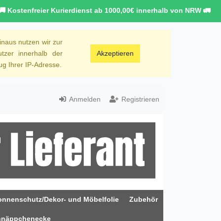
🚚 Kostenfreier Kurierdienst ab 1000,00€ innerhalb von NRW 🚛
inaus nutzen wir zur
tzer innerhalb der
Akzeptieren
g Ihrer IP-Adresse.
Anmelden
Registrieren
onnenschutz/Dekor- und Möbelfolie
Zubehör
hnäppchenecke