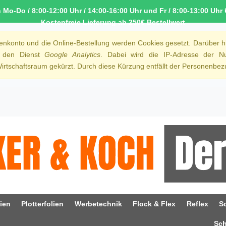
o-Do / 8:00-12:00 Uhr / 14:00-16:00 Uhr und Fr / 8:00-13:00 Uhr 
Kostenfreie Lieferung ab 250€ Bestellwert
denkonto und die Online-Bestellung werden Cookies gesetzt. Darüber h
r den Dienst
Google Analytics
. Dabei wird die IP-Adresse der Nu
rtschaftsraum gekürzt. Durch diese Kürzung entfällt der Personenbezu
ien
Plotterfolien
Werbetechnik
Flock & Flex
Reflex
S
Sc