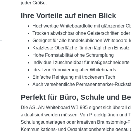
jeder Größe.
Ihre Vorteile auf einen Blick
)
Hochwertige Whiteboardfolie mit glänzender O
Trocken abwischbar ohne Geisterschriften ode
m
Geeignet für alle handelsüblichen Whiteboard-
m
Kratzfeste Oberfläche für den täglichen Einsatz
m
Hohe Formstabilität ohne Schrumpfung
Individuell zuschneidbar für maßgeschneiderte
m
Ideal zur Renovierung alter Whiteboards
Einfache Reinigung mit trockenem Tuch
Auch versehentliche Permanentmarker-Rückstä
Perfekt für Büro, Schule und 
Die ASLAN Whiteboard WB 995 eignet sich überall do
aktualisiert werden müssen. Von Projektplänen und T
Schulungsunterlagen oder kreativen Brainstorming-Flä
Kommunikations- und Organisationsbereiche genau do