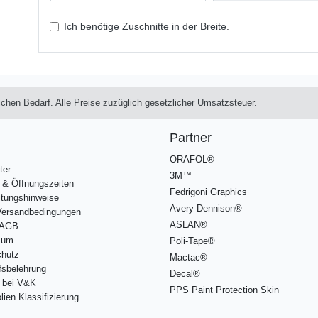
Ich benötige Zuschnitte in der Breite.
lichen Bedarf. Alle Preise zuzüglich gesetzlicher Umsatzsteuer.
Partner
ORAFOL®
ter
3M™
 & Öffnungszeiten
Fedrigoni Graphics
itungshinweise
Avery Dennison®
/Versandbedingungen
ASLAN®
 AGB
sum
Poli-Tape®
chutz
Mactac®
fsbelehrung
Decal®
e bei V&K
PPS Paint Protection Skin
lien Klassifizierung