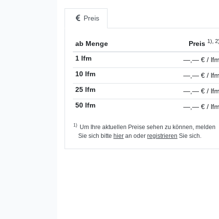
Preis
1), 2
ab Menge
Preis
1 lfm
—,— € / lf
10 lfm
—,— € / lf
25 lfm
—,— € / lf
50 lfm
—,— € / lf
1)
Um Ihre aktuellen Preise sehen zu können, melden
Sie sich bitte
hier
an oder
registrieren
Sie sich.