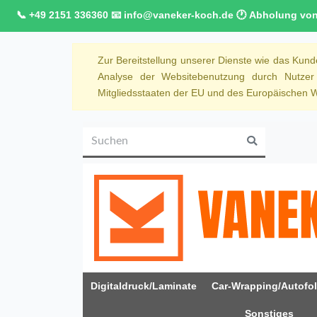
📞 +49 2151 336360 📧 info@vaneker-koch.de 🕐 Abholung von M
Zur Bereitstellung unserer Dienste wie das Kun
Analyse der Websitebenutzung durch Nutze
Mitgliedsstaaten der EU und des Europäischen Wi
Digitaldruck/Laminate
Car-Wrapping/Autofol
Sonstiges