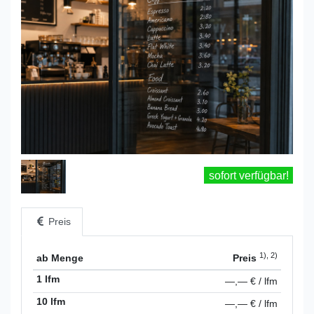
sofort verfügbar!
Preis
1), 2)
ab Menge
Preis
1 lfm
—,— € / lfm
10 lfm
—,— € / lfm