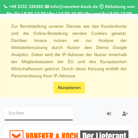
📞 +49 2151 336360 📧 info@vaneker-koch.de 🕐 Abholung von
Mo-Do / 8:00-12:00 Uhr / 14:00-16:00 Uhr und Fr / 8:00-13:00
Uhr 🚚 Kostenfreier Kurierdienst ab 1000,00€ innerhalb von
Zur Bereitstellung unserer Dienste wie das Kundenkonto
NRW 🚛 Kostenfreie Lieferung ab 250€ Bestellwert
und die Online-Bestellung werden Cookies gesetzt.
Darüber hinaus nutzen wir zur Analyse der
Websitebenutzung durch Nutzer den Dienst
Google
Analytics
. Dabei wird die IP-Adresse der Nutzer innerhalb
der Mitgliedsstaaten der EU und des Europäischen
Wirtschaftsraum gekürzt. Durch diese Kürzung entfällt der
Personenbezug Ihrer IP-Adresse.
Akzeptieren