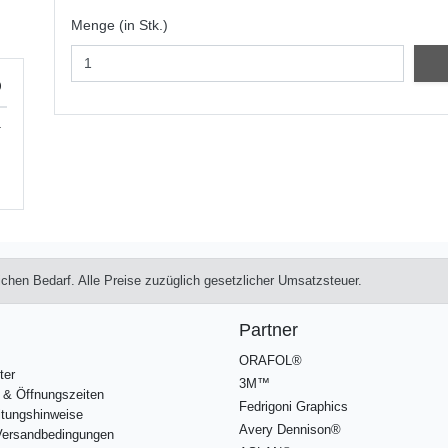
Menge (in Stk.)
)
.
lichen Bedarf. Alle Preise zuzüglich gesetzlicher Umsatzsteuer.
Partner
ORAFOL®
ter
3M™
 & Öffnungszeiten
Fedrigoni Graphics
itungshinweise
Avery Dennison®
/Versandbedingungen