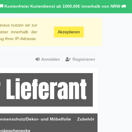
🚚 Kostenfreier Kurierdienst ab 1000,00€ innerhalb von NRW 🚛
inaus nutzen wir zur
tzer innerhalb der
Akzeptieren
g Ihrer IP-Adresse.
Anmelden
Registrieren
onnenschutz/Dekor- und Möbelfolie
Zubehör
hnäppchenecke