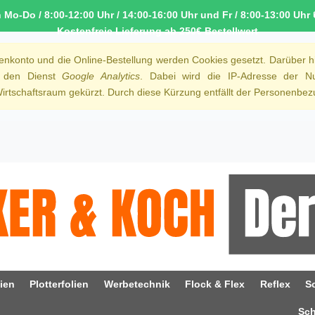
o-Do / 8:00-12:00 Uhr / 14:00-16:00 Uhr und Fr / 8:00-13:00 Uhr 
Kostenfreie Lieferung ab 250€ Bestellwert
denkonto und die Online-Bestellung werden Cookies gesetzt. Darüber h
r den Dienst
Google Analytics
. Dabei wird die IP-Adresse der Nu
rtschaftsraum gekürzt. Durch diese Kürzung entfällt der Personenbezu
ien
Plotterfolien
Werbetechnik
Flock & Flex
Reflex
S
Sc