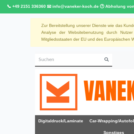
📞 +49 2151 336360 📧 info@vaneker-koch.de 🕐 Abholung von M
Zur Bereitstellung unserer Dienste wie das Kun
Analyse der Websitebenutzung durch Nutze
Mitgliedsstaaten der EU und des Europäischen Wi
Digitaldruck/Laminate
Car-Wrapping/Autofol
Sonstiges