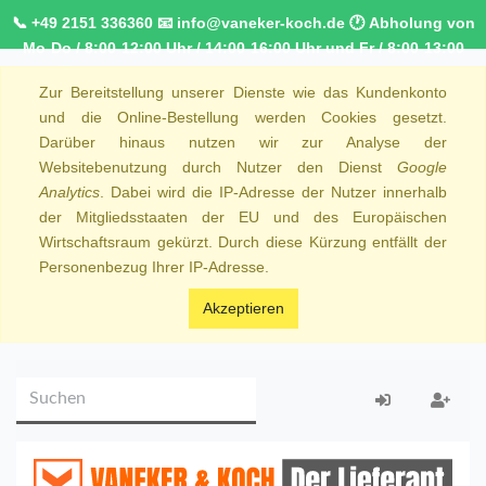
📞 +49 2151 336360 📧 info@vaneker-koch.de 🕐 Abholung von
Mo-Do / 8:00-12:00 Uhr / 14:00-16:00 Uhr und Fr / 8:00-13:00
Uhr 🚚 Kostenfreier Kurierdienst ab 1000,00€ innerhalb von
Zur Bereitstellung unserer Dienste wie das Kundenkonto
NRW 🚛 Kostenfreie Lieferung ab 250€ Bestellwert
und die Online-Bestellung werden Cookies gesetzt.
Darüber hinaus nutzen wir zur Analyse der
Websitebenutzung durch Nutzer den Dienst
Google
Analytics
. Dabei wird die IP-Adresse der Nutzer innerhalb
der Mitgliedsstaaten der EU und des Europäischen
Wirtschaftsraum gekürzt. Durch diese Kürzung entfällt der
Personenbezug Ihrer IP-Adresse.
Akzeptieren