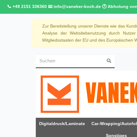
📞 +49 2151 336360 📧 info@vaneker-koch.de 🕐 Abholung von M
Zur Bereitstellung unserer Dienste wie das Kun
Analyse der Websitebenutzung durch Nutze
Mitgliedsstaaten der EU und des Europäischen Wi
Digitaldruck/Laminate
Car-Wrapping/Autofol
Sonstiges