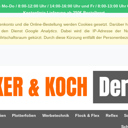
o-Do / 8:00-12:00 Uhr / 14:00-16:00 Uhr und Fr / 8:00-13:00 Uhr 
Kostenfreie Lieferung ab 250€ Bestellwert
denkonto und die Online-Bestellung werden Cookies gesetzt. Darüber h
r den Dienst
Google Analytics
. Dabei wird die IP-Adresse der Nu
rtschaftsraum gekürzt. Durch diese Kürzung entfällt der Personenbezu
ien
Plotterfolien
Werbetechnik
Flock & Flex
Reflex
S
Sc