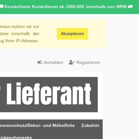
🚚 Kostenfreier Kurierdienst ab 1000,00€ innerhalb von NRW 🚛
inaus nutzen wir zur
tzer innerhalb der
Akzeptieren
g Ihrer IP-Adresse.
Anmelden
Registrieren
onnenschutz/Dekor- und Möbelfolie
Zubehör
hnäppchenecke