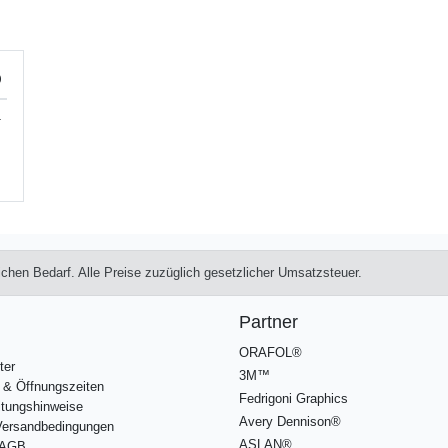
)
.
lichen Bedarf. Alle Preise zuzüglich gesetzlicher Umsatzsteuer.
Partner
ORAFOL®
ter
3M™
 & Öffnungszeiten
Fedrigoni Graphics
itungshinweise
Avery Dennison®
/Versandbedingungen
ASLAN®
 AGB