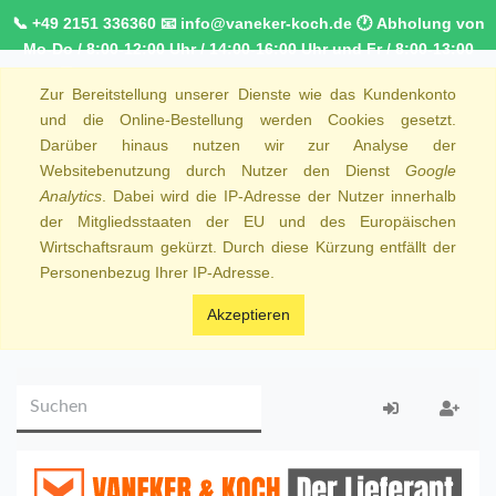
📞 +49 2151 336360 📧 info@vaneker-koch.de 🕐 Abholung von
Mo-Do / 8:00-12:00 Uhr / 14:00-16:00 Uhr und Fr / 8:00-13:00
Uhr 🚚 Kostenfreier Kurierdienst ab 1000,00€ innerhalb von
Zur Bereitstellung unserer Dienste wie das Kundenkonto
NRW 🚛 Kostenfreie Lieferung ab 250€ Bestellwert
und die Online-Bestellung werden Cookies gesetzt.
Darüber hinaus nutzen wir zur Analyse der
Websitebenutzung durch Nutzer den Dienst
Google
Analytics
. Dabei wird die IP-Adresse der Nutzer innerhalb
der Mitgliedsstaaten der EU und des Europäischen
Wirtschaftsraum gekürzt. Durch diese Kürzung entfällt der
Personenbezug Ihrer IP-Adresse.
Akzeptieren