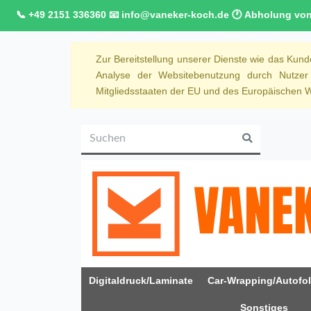
📞 +49 2151 336360 📧 info@vaneker-koch.de 🕐 Abholung von M
Zur Bereitstellung unserer Dienste wie das Kun
Analyse der Websitebenutzung durch Nutze
Mitgliedsstaaten der EU und des Europäischen Wi
Digitaldruck/Laminate
Car-Wrapping/Autofol
Sonstiges