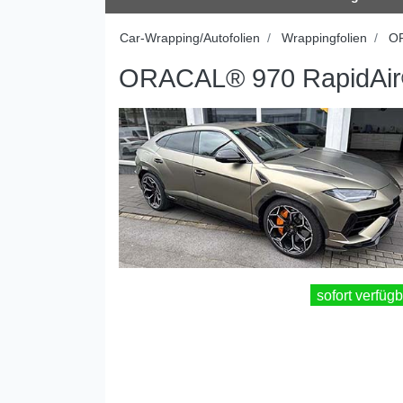
Car-Wrapping/Autofolien
Wrappingfolien
O
ORACAL® 970 RapidAir
sofort verfügb