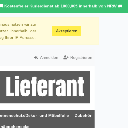
🚚 Kostenfreier Kurierdienst ab 1000,00€ innerhalb von NRW 🚛
inaus nutzen wir zur
tzer innerhalb der
Akzeptieren
g Ihrer IP-Adresse.
Anmelden
Registrieren
onnenschutz/Dekor- und Möbelfolie
Zubehör
hnäppchenecke