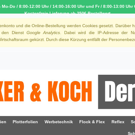
o-Do / 8:00-12:00 Uhr / 14:00-16:00 Uhr und Fr / 8:00-13:00 Uhr 
Kostenfreie Lieferung ab 250€ Bestellwert
denkonto und die Online-Bestellung werden Cookies gesetzt. Darüber h
r den Dienst
Google Analytics
. Dabei wird die IP-Adresse der Nu
rtschaftsraum gekürzt. Durch diese Kürzung entfällt der Personenbezu
ien
Plotterfolien
Werbetechnik
Flock & Flex
Reflex
S
Sc