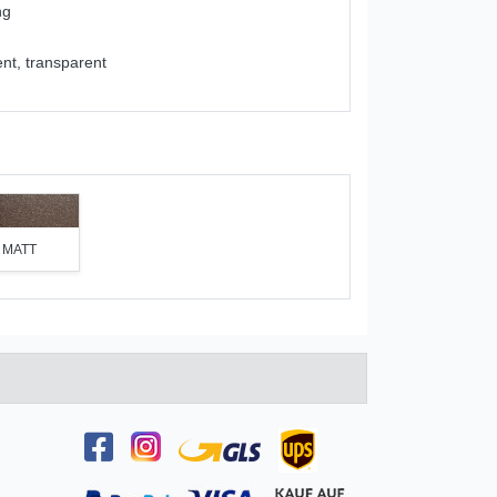
ng
ent, transparent
c MATT