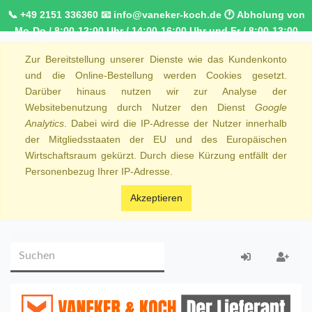
📞 +49 2151 336360 📧 info@vaneker-koch.de 🕐 Abholung von
Mo-Do / 8:00-12:00 Uhr / 14:00-16:00 Uhr und Fr / 8:00-13:00
Uhr 🚚 Kostenfreier Kurierdienst ab 1000,00€ innerhalb von
Zur Bereitstellung unserer Dienste wie das Kundenkonto
NRW 🚛 Kostenfreie Lieferung ab 250€ Bestellwert
und die Online-Bestellung werden Cookies gesetzt.
Darüber hinaus nutzen wir zur Analyse der
Websitebenutzung durch Nutzer den Dienst
Google
Analytics
. Dabei wird die IP-Adresse der Nutzer innerhalb
der Mitgliedsstaaten der EU und des Europäischen
Wirtschaftsraum gekürzt. Durch diese Kürzung entfällt der
Personenbezug Ihrer IP-Adresse.
Akzeptieren