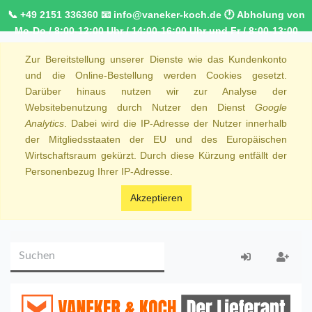
📞 +49 2151 336360 📧 info@vaneker-koch.de 🕐 Abholung von
Mo-Do / 8:00-12:00 Uhr / 14:00-16:00 Uhr und Fr / 8:00-13:00
Uhr 🚚 Kostenfreier Kurierdienst ab 1000,00€ innerhalb von
Zur Bereitstellung unserer Dienste wie das Kundenkonto
NRW 🚛 Kostenfreie Lieferung ab 250€ Bestellwert
und die Online-Bestellung werden Cookies gesetzt.
Darüber hinaus nutzen wir zur Analyse der
Websitebenutzung durch Nutzer den Dienst
Google
Analytics
. Dabei wird die IP-Adresse der Nutzer innerhalb
der Mitgliedsstaaten der EU und des Europäischen
Wirtschaftsraum gekürzt. Durch diese Kürzung entfällt der
Personenbezug Ihrer IP-Adresse.
Akzeptieren