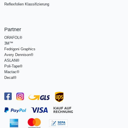
Reflexfolien Klassifizierung
Partner
ORAFOL®
3M™
Fedrigoni Graphics
Avery Dennison
®
ASLAN®
Poli-Tape
®
Mactac
®
Decal®