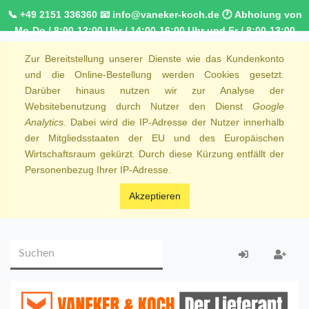
📞 +49 2151 336360 📧 info@vaneker-koch.de 🕐 Abholung von
Mo-Do / 8:00-12:00 Uhr / 14:00-16:00 Uhr und Fr / 8:00-13:00
Uhr 🚚 Kostenfreier Kurierdienst ab 1000,00€ innerhalb von
Zur Bereitstellung unserer Dienste wie das Kundenkonto
NRW 🚛 Kostenfreie Lieferung ab 250€ Bestellwert
und die Online-Bestellung werden Cookies gesetzt.
Darüber hinaus nutzen wir zur Analyse der
Websitebenutzung durch Nutzer den Dienst
Google
Analytics
. Dabei wird die IP-Adresse der Nutzer innerhalb
der Mitgliedsstaaten der EU und des Europäischen
Wirtschaftsraum gekürzt. Durch diese Kürzung entfällt der
Personenbezug Ihrer IP-Adresse.
Akzeptieren