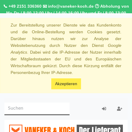
📞 +49 2151 336360 📧 info@vaneker-koch.de 🕐 Abholung von
Mo-Do / 8:00-12:00 Uhr / 14:00-16:00 Uhr und Fr / 8:00-13:00
Uhr 🚚 Kostenfreier Kurierdienst ab 1000,00€ innerhalb von
Zur Bereitstellung unserer Dienste wie das Kundenkonto
NRW 🚛 Kostenfreie Lieferung ab 250€ Bestellwert
und die Online-Bestellung werden Cookies gesetzt.
Darüber hinaus nutzen wir zur Analyse der
Websitebenutzung durch Nutzer den Dienst
Google
Analytics
. Dabei wird die IP-Adresse der Nutzer innerhalb
der Mitgliedsstaaten der EU und des Europäischen
Wirtschaftsraum gekürzt. Durch diese Kürzung entfällt der
Personenbezug Ihrer IP-Adresse.
Akzeptieren