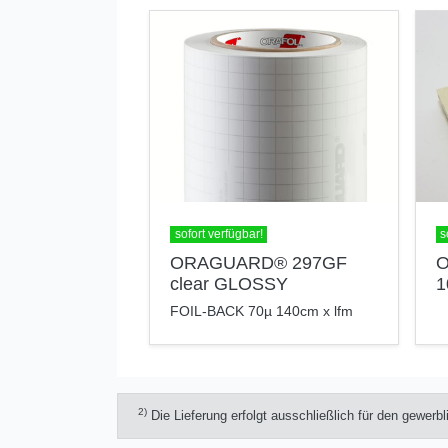
sofort verfügbar!
s
ORAGUARD® 297GF
O
clear GLOSSY
1
FOIL-BACK 70µ 140cm x lfm
2)
Die Lieferung erfolgt ausschließlich für den gewerb