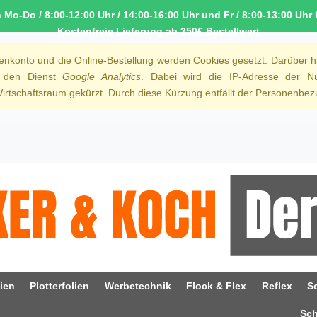
o-Do / 8:00-12:00 Uhr / 14:00-16:00 Uhr und Fr / 8:00-13:00 Uhr 
Kostenfreie Lieferung ab 250€ Bestellwert
denkonto und die Online-Bestellung werden Cookies gesetzt. Darüber h
r den Dienst
Google Analytics
. Dabei wird die IP-Adresse der Nu
rtschaftsraum gekürzt. Durch diese Kürzung entfällt der Personenbezu
ien
Plotterfolien
Werbetechnik
Flock & Flex
Reflex
S
Sc