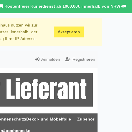
🚚 Kostenfreier Kurierdienst ab 1000,00€ innerhalb von NRW 🚛
inaus nutzen wir zur
tzer innerhalb der
Akzeptieren
g Ihrer IP-Adresse.
Anmelden
Registrieren
onnenschutz/Dekor- und Möbelfolie
Zubehör
hnäppchenecke