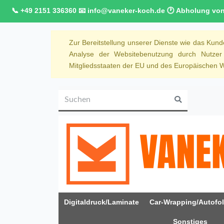
📞 +49 2151 336360 📧 info@vaneker-koch.de 🕐 Abholung von M
Zur Bereitstellung unserer Dienste wie das Kun
Analyse der Websitebenutzung durch Nutze
Mitgliedsstaaten der EU und des Europäischen Wi
Digitaldruck/Laminate
Car-Wrapping/Autofol
Sonstiges