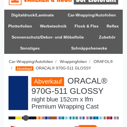
Digitaldruck/Laminate
Car-Wrapping/Autofolien
Plotterfolien
Werbetechnik
Flock & Flex
Reflex
Sonnenschutz/Dekor- und Möbelfolie
Zubehör
Sonstiges
Schnäppchenecke
Car-Wrapping/Autofolien
Wrappingfolien
ORAFOL®
ORACAL® 970G-511 GLOSSY
Abverkauf
ORACAL®
Abverkauf
970G-511 GLOSSY
night blue 152cm x lfm
Premium Wrapping Cast