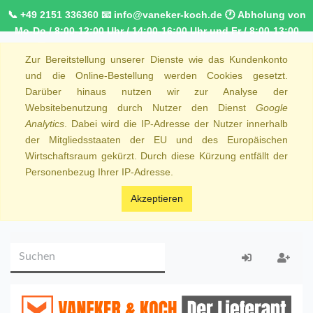
📞 +49 2151 336360 📧 info@vaneker-koch.de 🕐 Abholung von
Mo-Do / 8:00-12:00 Uhr / 14:00-16:00 Uhr und Fr / 8:00-13:00
Uhr 🚚 Kostenfreier Kurierdienst ab 1000,00€ innerhalb von
Zur Bereitstellung unserer Dienste wie das Kundenkonto
NRW 🚛 Kostenfreie Lieferung ab 250€ Bestellwert
und die Online-Bestellung werden Cookies gesetzt.
Darüber hinaus nutzen wir zur Analyse der
Websitebenutzung durch Nutzer den Dienst
Google
Analytics
. Dabei wird die IP-Adresse der Nutzer innerhalb
der Mitgliedsstaaten der EU und des Europäischen
Wirtschaftsraum gekürzt. Durch diese Kürzung entfällt der
Personenbezug Ihrer IP-Adresse.
Akzeptieren