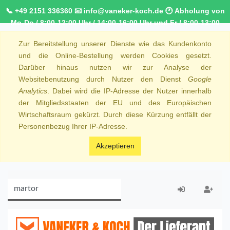
📞 +49 2151 336360 📧 info@vaneker-koch.de 🕐 Abholung von
Mo-Do / 8:00-12:00 Uhr / 14:00-16:00 Uhr und Fr / 8:00-13:00
Uhr 🚚 Kostenfreier Kurierdienst ab 1000,00€ innerhalb von
Zur Bereitstellung unserer Dienste wie das Kundenkonto
NRW 🚛 Kostenfreie Lieferung ab 250€ Bestellwert
und die Online-Bestellung werden Cookies gesetzt.
Darüber hinaus nutzen wir zur Analyse der
Websitebenutzung durch Nutzer den Dienst
Google
Analytics
. Dabei wird die IP-Adresse der Nutzer innerhalb
der Mitgliedsstaaten der EU und des Europäischen
Wirtschaftsraum gekürzt. Durch diese Kürzung entfällt der
Personenbezug Ihrer IP-Adresse.
Akzeptieren