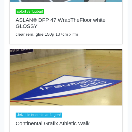
sofort verfügbar!
ASLAN® DFP 47 WrapTheFloor white
GLOSSY
clear rem. glue 150µ 137cm x lfm
Jetzt Liefertermin anfragen!
Continental Grafix Athletic Walk