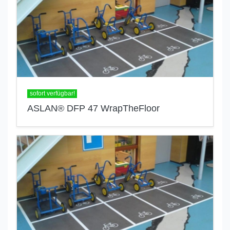
sofort verfügbar!
ASLAN® DFP 47 WrapTheFloor