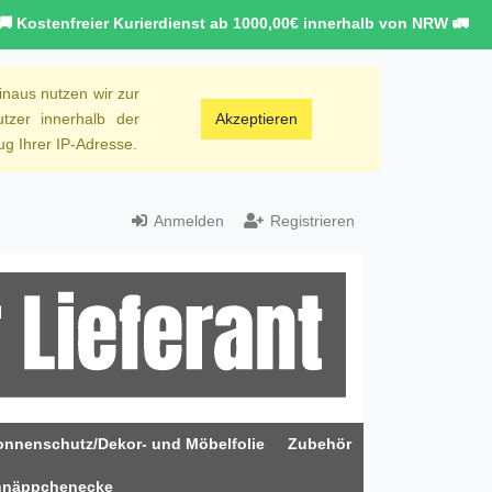
🚚 Kostenfreier Kurierdienst ab 1000,00€ innerhalb von NRW 🚛
inaus nutzen wir zur
tzer innerhalb der
Akzeptieren
g Ihrer IP-Adresse.
Anmelden
Registrieren
onnenschutz/Dekor- und Möbelfolie
Zubehör
hnäppchenecke