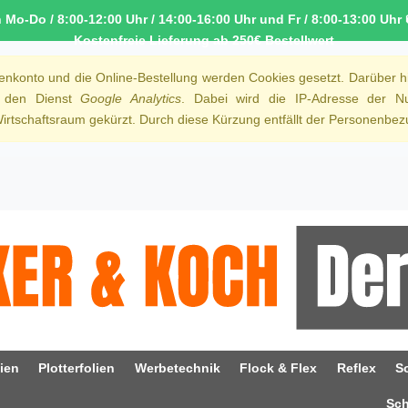
o-Do / 8:00-12:00 Uhr / 14:00-16:00 Uhr und Fr / 8:00-13:00 Uhr 
Kostenfreie Lieferung ab 250€ Bestellwert
denkonto und die Online-Bestellung werden Cookies gesetzt. Darüber h
r den Dienst
Google Analytics
. Dabei wird die IP-Adresse der Nu
rtschaftsraum gekürzt. Durch diese Kürzung entfällt der Personenbezu
ien
Plotterfolien
Werbetechnik
Flock & Flex
Reflex
S
Sc