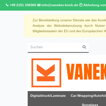
📞 +49 2151 336360 📧 info@vaneker-koch.de 🕐 Abholung von M
Zur Bereitstellung unserer Dienste wie das Kun
Analyse der Websitebenutzung durch Nutze
Mitgliedsstaaten der EU und des Europäischen Wi
Digitaldruck/Laminate
Car-Wrapping/Autofol
Sonstiges