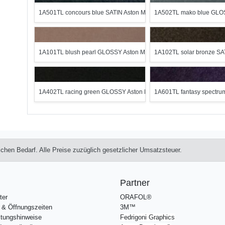
1A501TL concours blue SATIN Aston Martin Series
1A502TL mako blue GLOS
1A101TL blush pearl GLOSSY Aston Martin Series
1A102TL solar bronze SAT
1A402TL racing green GLOSSY Aston Martin Series
1A601TL fantasy spectru
lichen Bedarf. Alle Preise zuzüglich gesetzlicher Umsatzsteuer.
Partner
ter
ORAFOL®
 & Öffnungszeiten
3M™
itungshinweise
Fedrigoni Graphics