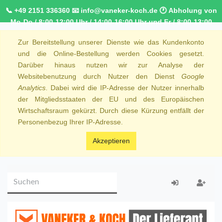
📞 +49 2151 336360 📧 info@vaneker-koch.de 🕐 Abholung von
Mo-Do / 8:00-12:00 Uhr / 14:00-16:00 Uhr und Fr / 8:00-13:00
Uhr 🚚 Kostenfreier Kurierdienst ab 1000,00€ innerhalb von
Zur Bereitstellung unserer Dienste wie das Kundenkonto
NRW 🚛 Kostenfreie Lieferung ab 250€ Bestellwert
und die Online-Bestellung werden Cookies gesetzt.
Darüber hinaus nutzen wir zur Analyse der
Websitebenutzung durch Nutzer den Dienst
Google
Analytics
. Dabei wird die IP-Adresse der Nutzer innerhalb
der Mitgliedsstaaten der EU und des Europäischen
Wirtschaftsraum gekürzt. Durch diese Kürzung entfällt der
Personenbezug Ihrer IP-Adresse.
Akzeptieren