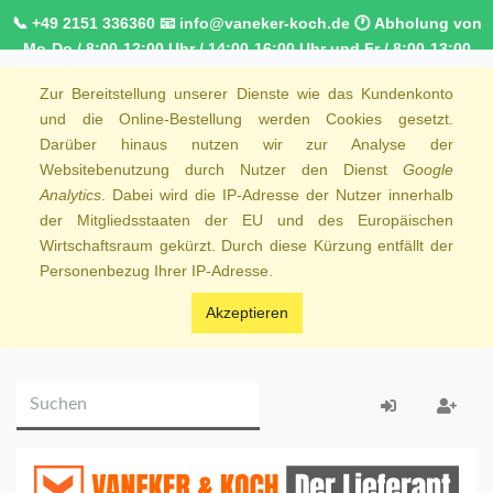
📞 +49 2151 336360 📧 info@vaneker-koch.de 🕐 Abholung von
Mo-Do / 8:00-12:00 Uhr / 14:00-16:00 Uhr und Fr / 8:00-13:00
Uhr 🚚 Kostenfreier Kurierdienst ab 1000,00€ innerhalb von
Zur Bereitstellung unserer Dienste wie das Kundenkonto
NRW 🚛 Kostenfreie Lieferung ab 250€ Bestellwert
und die Online-Bestellung werden Cookies gesetzt.
Darüber hinaus nutzen wir zur Analyse der
Websitebenutzung durch Nutzer den Dienst
Google
Analytics
. Dabei wird die IP-Adresse der Nutzer innerhalb
der Mitgliedsstaaten der EU und des Europäischen
Wirtschaftsraum gekürzt. Durch diese Kürzung entfällt der
Personenbezug Ihrer IP-Adresse.
Akzeptieren