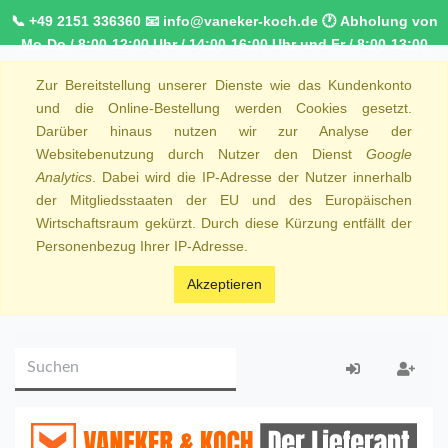
📞 +49 2151 336360 📧 info@vaneker-koch.de 🕐 Abholung von
Mo-Do / 8:00-12:00 Uhr / 14:00-16:00 Uhr und Fr / 8:00-13:00
Uhr 🚚 Kostenfreier Kurierdienst ab 1000,00€ innerhalb von
Zur Bereitstellung unserer Dienste wie das Kundenkonto
NRW 🚛 Kostenfreie Lieferung ab 250€ Bestellwert
und die Online-Bestellung werden Cookies gesetzt.
Darüber hinaus nutzen wir zur Analyse der
Websitebenutzung durch Nutzer den Dienst
Google
Analytics
. Dabei wird die IP-Adresse der Nutzer innerhalb
der Mitgliedsstaaten der EU und des Europäischen
Wirtschaftsraum gekürzt. Durch diese Kürzung entfällt der
Personenbezug Ihrer IP-Adresse.
Akzeptieren