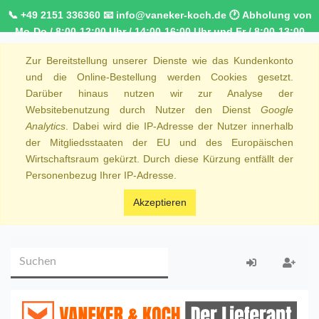
📞 +49 2151 336360 📧 info@vaneker-koch.de 🕐 Abholung von
Mo-Do / 8:00-12:00 Uhr / 14:00-16:00 Uhr und Fr / 8:00-13:00
Uhr 🚚 Kostenfreier Kurierdienst ab 1000,00€ innerhalb von
Zur Bereitstellung unserer Dienste wie das Kundenkonto
NRW 🚛 Kostenfreie Lieferung ab 250€ Bestellwert
und die Online-Bestellung werden Cookies gesetzt.
Darüber hinaus nutzen wir zur Analyse der
Websitebenutzung durch Nutzer den Dienst
Google
Analytics
. Dabei wird die IP-Adresse der Nutzer innerhalb
der Mitgliedsstaaten der EU und des Europäischen
Wirtschaftsraum gekürzt. Durch diese Kürzung entfällt der
Personenbezug Ihrer IP-Adresse.
Akzeptieren