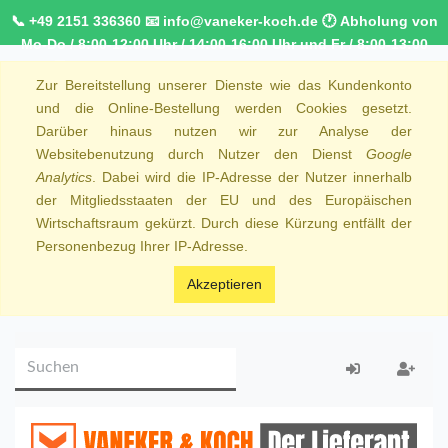
📞 +49 2151 336360 📧 info@vaneker-koch.de 🕐 Abholung von
Mo-Do / 8:00-12:00 Uhr / 14:00-16:00 Uhr und Fr / 8:00-13:00
Uhr 🚚 Kostenfreier Kurierdienst ab 1000,00€ innerhalb von
Zur Bereitstellung unserer Dienste wie das Kundenkonto
NRW 🚛 Kostenfreie Lieferung ab 250€ Bestellwert
und die Online-Bestellung werden Cookies gesetzt.
Darüber hinaus nutzen wir zur Analyse der
Websitebenutzung durch Nutzer den Dienst
Google
Analytics
. Dabei wird die IP-Adresse der Nutzer innerhalb
der Mitgliedsstaaten der EU und des Europäischen
Wirtschaftsraum gekürzt. Durch diese Kürzung entfällt der
Personenbezug Ihrer IP-Adresse.
Akzeptieren