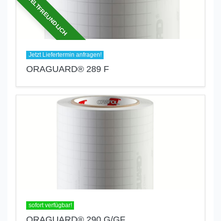
UMWELTFREUNDLICH
Jetzt Liefertermin anfragen!
ORAGUARD® 289 F
sofort verfügbar!
ORAGUARD® 290 G/GF