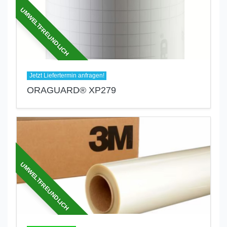
UMWELTFREUNDLICH
Jetzt Liefertermin anfragen!
ORAGUARD® XP279
UMWELTFREUNDLICH