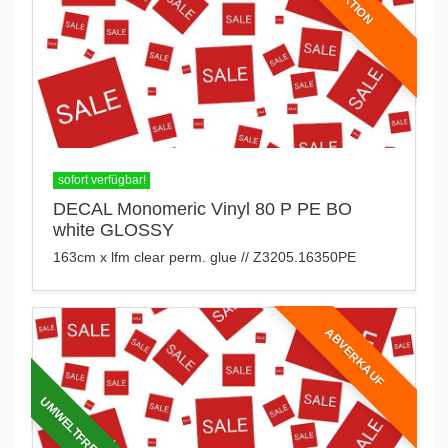
AKTION
sofort verfügbar!
DECAL Monomeric Vinyl 80 P PE BO
white GLOSSY
163cm x lfm clear perm. glue // Z3205.16350PE
ABVERKAUF
UMWELTFREUNDLICH