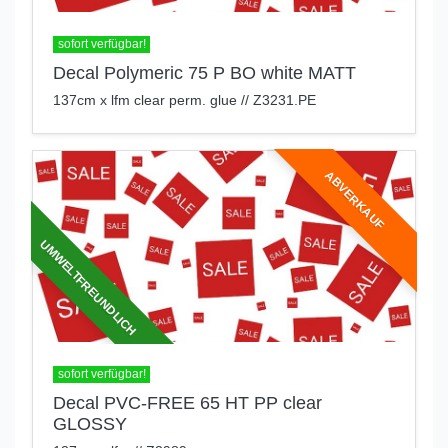
sofort verfügbar!
Decal Polymeric 75 P BO white MATT
137cm x lfm clear perm. glue // Z3231.PE
ABVERKAUF
UMWELTFREUNDLICH
sofort verfügbar!
Decal PVC-FREE 65 HT PP clear
GLOSSY