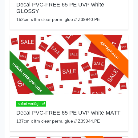
Decal PVC-FREE 65 PE UVP white
GLOSSY
152cm x lfm clear perm. glue // Z39940.PE
ABVERKAUF
UMWELTFREUNDLICH
sofort verfügbar!
Decal PVC-FREE 65 PE UVP white MATT
137cm x lfm clear perm. glue // Z39944.PE