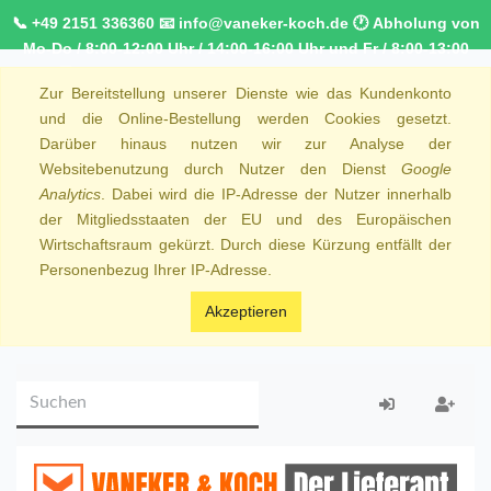
📞 +49 2151 336360 📧 info@vaneker-koch.de 🕐 Abholung von
Mo-Do / 8:00-12:00 Uhr / 14:00-16:00 Uhr und Fr / 8:00-13:00
Uhr 🚚 Kostenfreier Kurierdienst ab 1000,00€ innerhalb von
Zur Bereitstellung unserer Dienste wie das Kundenkonto
NRW 🚛 Kostenfreie Lieferung ab 250€ Bestellwert
und die Online-Bestellung werden Cookies gesetzt.
Darüber hinaus nutzen wir zur Analyse der
Websitebenutzung durch Nutzer den Dienst
Google
Analytics
. Dabei wird die IP-Adresse der Nutzer innerhalb
der Mitgliedsstaaten der EU und des Europäischen
Wirtschaftsraum gekürzt. Durch diese Kürzung entfällt der
Personenbezug Ihrer IP-Adresse.
Akzeptieren