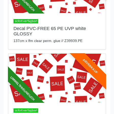
sofort verfügbar!
Decal PVC-FREE 65 PE UVP white
GLOSSY
137cm x lfm clear perm. glue // Z39939.PE
ABVERKAUF
UMWELTFREUNDLICH
sofort verfügbar!