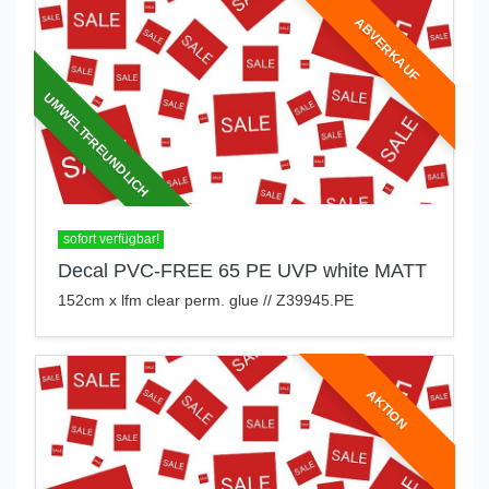
ABVERKAUF
UMWELTFREUNDLICH
sofort verfügbar!
Decal PVC-FREE 65 PE UVP white MATT
152cm x lfm clear perm. glue // Z39945.PE
AKTION