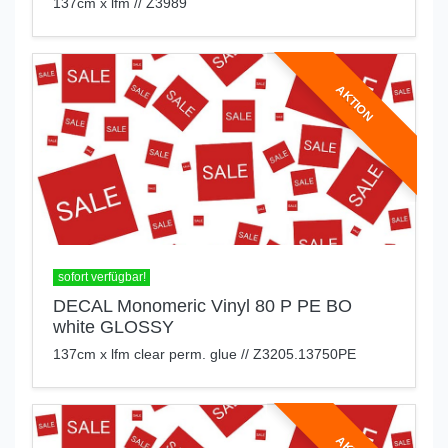
137cm x lfm // Z3989
AKTION
sofort verfügbar!
DECAL Monomeric Vinyl 80 P PE BO
white GLOSSY
137cm x lfm clear perm. glue // Z3205.13750PE