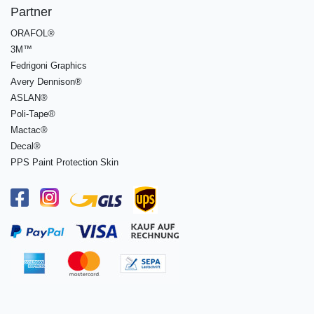
Partner
ORAFOL®
3M™
Fedrigoni Graphics
Avery Dennison®
ASLAN®
Poli-Tape®
Mactac®
Decal®
PPS Paint Protection Skin