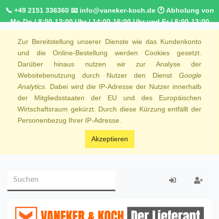
📞 +49 2151 336360 📧 info@vaneker-koch.de 🕐 Abholung von
Mo-Do / 8:00-12:00 Uhr / 14:00-16:00 Uhr und Fr / 8:00-13:00
Uhr 🚚 Kostenfreier Kurierdienst ab 1000,00€ innerhalb von
Zur Bereitstellung unserer Dienste wie das Kundenkonto
NRW 🚛 Kostenfreie Lieferung ab 250€ Bestellwert
und die Online-Bestellung werden Cookies gesetzt.
Darüber hinaus nutzen wir zur Analyse der
Websitebenutzung durch Nutzer den Dienst
Google
Analytics
. Dabei wird die IP-Adresse der Nutzer innerhalb
der Mitgliedsstaaten der EU und des Europäischen
Wirtschaftsraum gekürzt. Durch diese Kürzung entfällt der
Personenbezug Ihrer IP-Adresse.
Akzeptieren