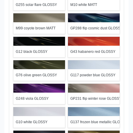
G255 solar flare GLOSSY
M10 white MATT
M99 coyote brown MATT
GP288 flip cosmic dust GLOSSY
G12 black GLOSSY
G43 habanero red GLOSSY
G76 olive green GLOSSY
G117 powder blue GLOSSY
G248 viola GLOSSY
GP231 flip winter rose GLOSSY
G10 white GLOSSY
G137 frozen blue metallic GLOSSY