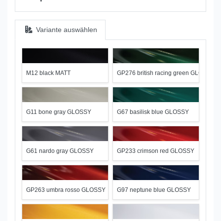
Variante auswählen
M12 black MATT
GP276 british racing green GLOSSY
G11 bone gray GLOSSY
G67 basilisk blue GLOSSY
G61 nardo gray GLOSSY
GP233 crimson red GLOSSY
GP263 umbra rosso GLOSSY
G97 neptune blue GLOSSY