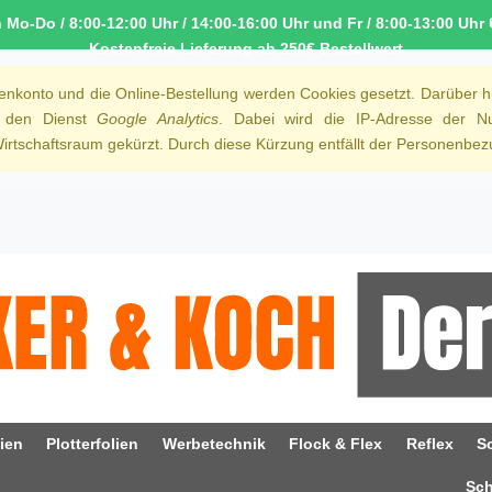
o-Do / 8:00-12:00 Uhr / 14:00-16:00 Uhr und Fr / 8:00-13:00 Uhr 
Kostenfreie Lieferung ab 250€ Bestellwert
denkonto und die Online-Bestellung werden Cookies gesetzt. Darüber h
r den Dienst
Google Analytics
. Dabei wird die IP-Adresse der Nu
rtschaftsraum gekürzt. Durch diese Kürzung entfällt der Personenbezu
ien
Plotterfolien
Werbetechnik
Flock & Flex
Reflex
S
Sc