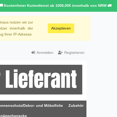
🚚 Kostenfreier Kurierdienst ab 1000,00€ innerhalb von NRW 🚛
inaus nutzen wir zur
tzer innerhalb der
Akzeptieren
g Ihrer IP-Adresse.
Anmelden
Registrieren
onnenschutz/Dekor- und Möbelfolie
Zubehör
hnäppchenecke