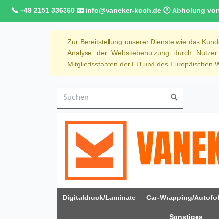
📞 +49 2151 336360 📧 info@vaneker-koch.de 🕐 Abholung von M
Zur Bereitstellung unserer Dienste wie das Kun
Analyse der Websitebenutzung durch Nutze
Mitgliedsstaaten der EU und des Europäischen Wi
Digitaldruck/Laminate
Car-Wrapping/Autofol
Sonstiges