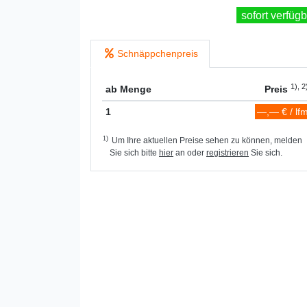
sofort verfügb
Schnäppchenpreis
1), 2
ab Menge
Preis
1
—,— € / lf
1)
Um Ihre aktuellen Preise sehen zu können, melden
Sie sich bitte
hier
an oder
registrieren
Sie sich.