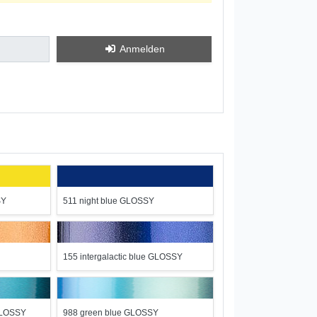
Anmelden
SY
511 night blue GLOSSY
155 intergalactic blue GLOSSY
 GLOSSY
988 green blue GLOSSY